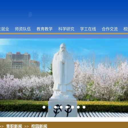
生就业
师资队伍
教育教学
科学研究
学工在线
合作交流
校
>>
青职新闻
>>
校园新闻