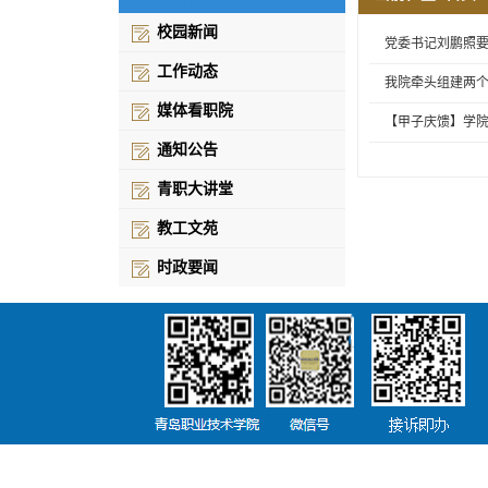
校园新闻
党委书记刘鹏照
工作动态
我院牵头组建两
媒体看职院
【甲子庆馈】学
通知公告
青职大讲堂
教工文苑
时政要闻