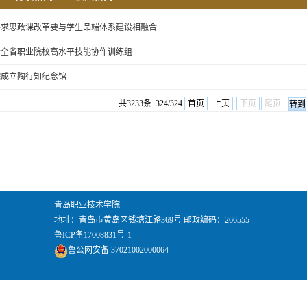
要求思政课改革要与学生品端体系建设相融合
个全省职业院校高水平技能协作训练组
院成立陶行知纪念馆
共3233条 324/324
首页
上页
下页
尾页
青岛职业技术学院
地址：青岛市黄岛区钱塘江路369号 邮政编码：266555
鲁ICP备17008831号-1
鲁公网安备 37021002000064