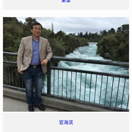
董雷
官海滨