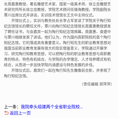
长周嘉惠教授，著名雕塑艺术家、国家一级美术师、徐立忠雕塑艺
术研究所所长徐立忠教授，学院艺术顾问任锡海教授。学院副院长
覃川出席仪式并讲话，实训技术馆馆长王文中主持仪式。
开馆仪式上，实训与教务处处长李占军宣读了学院关于陶行知
纪念馆馆长的聘任文件，覃川向陶行知纪念馆馆长周嘉惠教授颁发
了聘任证书，与会嘉宾一起为陶行知纪念馆揭幕。周嘉惠、查建中
与覃川相继发表了讲话。他们认为，作为国内高职院校的首个陶行
知纪念馆，它的落成具有重要意义。陶行知先生的职业教育思想对
我国当前职业教育发展有很大的现实借鉴意义，学院通过开展学
习、研究陶行知教育思想，可以把陶行知的职业教育思想与高职教
育的特点、特色有机结合，与学院的办学理念、人才培养模式有机
结合，从而进一步加快学院内涵建设与特色发展的步伐。
开馆仪式后，嘉宾们一起在陶行知先生雕像前合影，并参观了
陶行知纪念馆。
（责任编辑 郑萍萍）
上一条：
我院牵头组建两个全省职业院校...
返回上一页