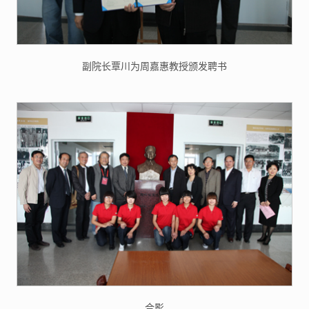
副院长覃川为周嘉惠教授颁发聘书
合影