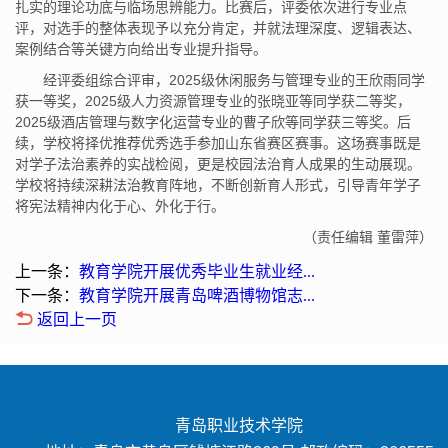
扎实的理论功底与临场思辨能力。比赛后，评委依次进行专业点
评，对选手的整体表现予以充分肯定，并就法理深度、逻辑表达、
案例结合等关键方向给出专业提升指导。
经评委组综合评审，2025级休闲服务与管理专业的王欣雨同学
获一等奖，2025级人力资源管理专业的张晓亚等同学获二等奖，
2025级酒店管理与数字化运营专业的曹子欣等同学获三等奖。后
续，学校将择优推荐优秀选手参加山东省赛区赛事。这场赛事既是
对学子法治素养的实战检阅，更是校园法治育人成果的生动展现。
学校将持续深耕法治教育阵地，不断创新育人形式，引导青年学子
将宪法精神内化于心、外化于行。
（责任编辑 董雷萍）
上一条：
教育学院开展优秀毕业生就业经...
下一条：
教育学院开展青岛啤酒博物馆志...
返回上一页
青岛职业技术学院