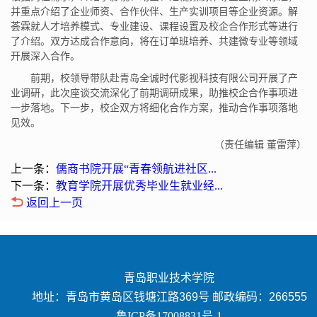
并重点介绍了企业师资、合作伙伴、生产实训项目等企业资源。解
荟霖就人才培养模式、专业建设、课程设置及校企合作形式等进行
了介绍。双方达成合作意向，将在订单班培养、共建微专业等领域
开展深入合作。
前期，校领导带队赴青岛全诚时代影视科技有限公司开展了产
业调研，此次座谈交流深化了前期调研成果，助推校企合作事项进
一步落地。下一步，校企双方将细化合作方案，推动合作事项落地
见效。
（责任编辑 董雷萍）
上一条：
儒商书院开展“青春领航进社区...
下一条：
教育学院开展优秀毕业生就业经...
返回上一页
青岛职业技术学院
地址：青岛市黄岛区钱塘江路369号 邮政编码：266555
鲁ICP备17008831号-1