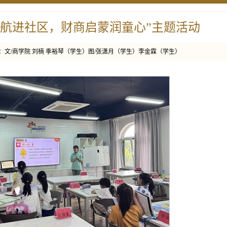
领航进社区，财商启蒙润童心”主题活动
:35 来源：文/商学院 刘楠 季裕琴（学生）图/张潇月（学生）李金霖（学生）