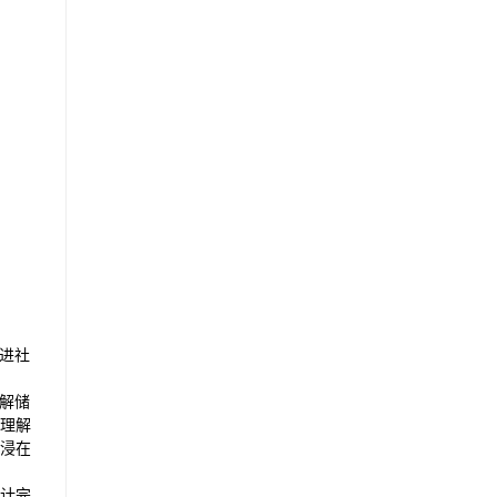
航进社
解储
理解
浸在
计完