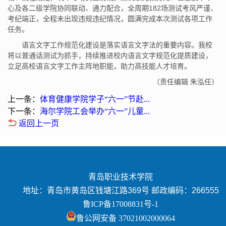
心及各二级学院协同联动、通力配合，全周期182场测试考风严谨、
考纪端正，全程未出现违规违纪情况，圆满完成本次测试各项工作
任务。
语言文字工作规范化建设是落实语言文字法的重要内容。我校
将以普通话测试为抓手，持续推进校内语言文字规范化提质建设，
立足高校语言文字工作主阵地职能，助力高技能人才培育。
（责任编辑 朱泓任）
上一条：
体育健康学院学子“六一”节赴...
下一条：
海尔学院工会举办“六一”儿童...
返回上一页
青岛职业技术学院
地址：青岛市黄岛区钱塘江路369号 邮政编码：266555
鲁ICP备17008831号-1
鲁公网安备 37021002000064