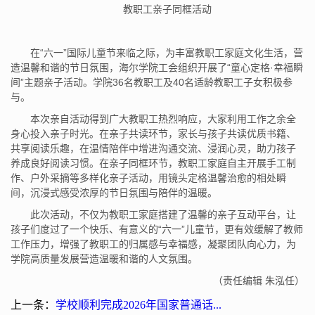
教职工亲子同框活动
在“六一”国际儿童节来临之际，为丰富教职工家庭文化生活，营
造温馨和谐的节日氛围，海尔学院工会组织开展了“童心定格·幸福瞬
间”主题亲子活动。学院36名教职工及40名适龄教职工子女积极参
与。
本次亲自活动得到广大教职工热烈响应，大家利用工作之余全
身心投入亲子时光。在亲子共读环节，家长与孩子共读优质书籍、
共享阅读乐趣，在温情陪伴中增进沟通交流、浸润心灵，助力孩子
养成良好阅读习惯。在亲子同框环节，教职工家庭自主开展手工制
作、户外采摘等多样化亲子活动，用镜头定格温馨治愈的相处瞬
间，沉浸式感受浓厚的节日氛围与陪伴的温暖。
此次活动，不仅为教职工家庭搭建了温馨的亲子互动平台，让
孩子们度过了一个快乐、有意义的“六一”儿童节，更有效缓解了教师
工作压力，增强了教职工的归属感与幸福感，凝聚团队向心力，为
学院高质量发展营造温暖和谐的人文氛围。
（责任编辑 朱泓任）
上一条：
学校顺利完成2026年国家普通话...