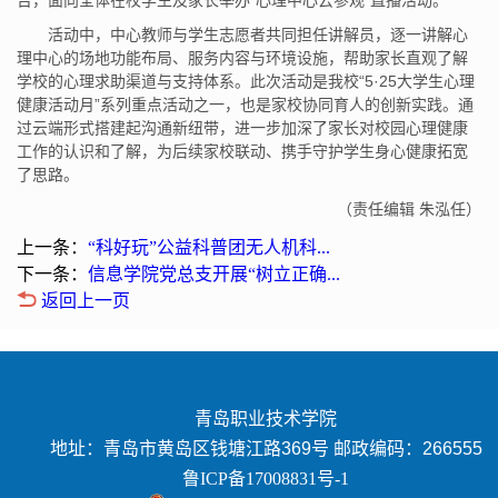
台，面向全体在校学生及家长举办“心理中心云参观”直播活动。
活动中，中心教师与学生志愿者共同担任讲解员，逐一讲解心
理中心的场地功能布局、服务内容与环境设施，帮助家长直观了解
学校的心理求助渠道与支持体系。此次活动是我校“5·25大学生心理
健康活动月”系列重点活动之一，也是家校协同育人的创新实践。通
过云端形式搭建起沟通新纽带，进一步加深了家长对校园心理健康
工作的认识和了解，为后续家校联动、携手守护学生身心健康拓宽
了思路。
（责任编辑 朱泓任）
上一条：
“科好玩”公益科普团无人机科...
下一条：
信息学院党总支开展“树立正确...
返回上一页
青岛职业技术学院
地址：青岛市黄岛区钱塘江路369号 邮政编码：266555
鲁ICP备17008831号-1