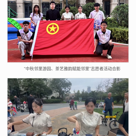
“中秋邻里游园、茶艺雅韵赋能邻里”志愿者活动合影