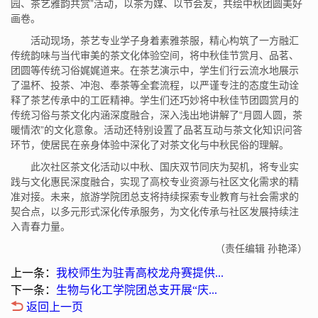
园、茶艺雅韵共赏”活动，以茶为媒、以节会友，共绘中秋团圆美好
画卷。
活动现场，茶艺专业学子身着素雅茶服，精心构筑了一方融汇
传统韵味与当代审美的茶文化体验空间，将中秋佳节赏月、品茗、
团圆等传统习俗娓娓道来。在茶艺演示中，学生们行云流水地展示
了温杯、投茶、冲泡、奉茶等全套流程，以严谨专注的态度生动诠
释了茶艺传承中的工匠精神。学生们还巧妙将中秋佳节团圆赏月的
传统习俗与茶文化内涵深度融合，深入浅出地讲解了“月圆人圆，茶
暖情浓”的文化意象。活动还特别设置了品茗互动与茶文化知识问答
环节，使居民在亲身体验中深化了对茶文化与中秋民俗的理解。
此次社区茶文化活动以中秋、国庆双节同庆为契机，将专业实
践与文化惠民深度融合，实现了高校专业资源与社区文化需求的精
准对接。未来，旅游学院团总支将持续探索专业教育与社会需求的
契合点，以多元形式深化传承服务，为文化传承与社区发展持续注
入青春力量。
（责任编辑 孙艳泽）
上一条：
我校师生为驻青高校龙舟赛提供...
下一条：
生物与化工学院团总支开展“庆...
返回上一页