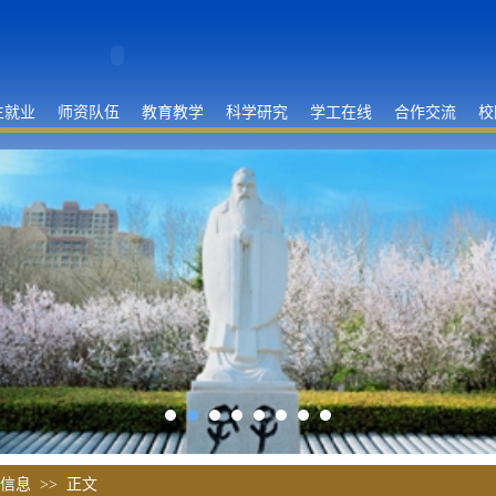
生就业
师资队伍
教育教学
科学研究
学工在线
合作交流
校
信息
>> 正文