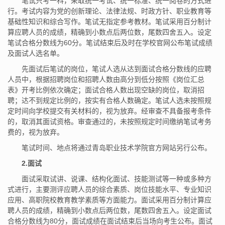
笔试只考一科，采取统一考试、统一标准、统一阅卷的方式进
行。考试内容为党的创新理论、法律法规、时政方针、职业教育等
基础性知识和综合写作。笔试无指定参考教材。笔试采用百分制计
算应聘人员的成绩，精确到小数点后两位数，尾数四舍五入。设定
笔试合格分数线为60分。笔试结束后及时在学校官网公布笔试成绩
及面试人选名单。
先面试后笔试的岗位，笔试人选从达到面试合格分数线的应聘
人员中，根据招聘岗位和招聘人数由高分到低分按照《岗位汇总
表》开考比例依次确定；面试合格人数出现空缺的岗位，取消招
聘；达不到规定比例的，按实有合格人数确定。笔试人选未按照规
定时间向学校提交有关材料的，视为放弃。经审查不具备报考条件
的，取消其面试资格。审查通过的，未按照规定时间缴纳笔试考务
费的，视为放弃。
笔试时间、地点将通过青岛职业技术学院官方网站另行公布。
2.
面试
面试采取试讲、说课、结构化面试、技能测试等一种或多种方
式进行，主要测评应聘人员的综合素质、岗位技能水平、专业知识
应用、高职院校教育教学素质等方面能力。面试采用百分制计算应
聘人员的成绩，精确到小数点后两位数，尾数四舍五入。设定面试
合格分数线为80分，面试成绩在面试结束后当场向考生公布。面试