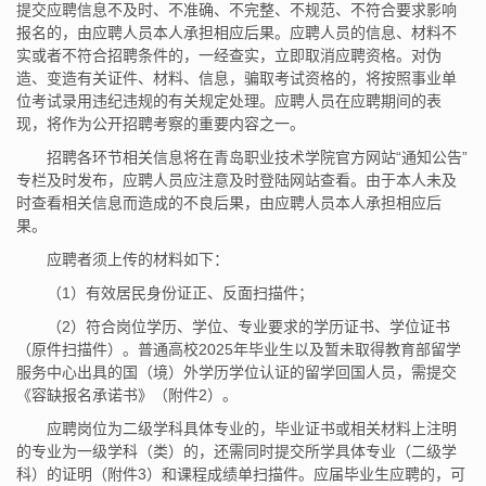
提交应聘信息不及时、不准确、不完整、不规范、不符合要求影响
报名的，由应聘人员本人承担相应后果。应聘人员的信息、材料不
实或者不符合招聘条件的，一经查实，立即取消应聘资格。对伪
造、变造有关证件、材料、信息，骗取考试资格的，将按照事业单
位考试录用违纪违规的有关规定处理。应聘人员在应聘期间的表
现，将作为公开招聘考察的重要内容之一。
招聘各环节相关信息将在青岛职业技术学院官方网站“通知公告”
专栏及时发布，应聘人员应注意及时登陆网站查看。由于本人未及
时查看相关信息而造成的不良后果，由应聘人员本人承担相应后
果。
应聘者须上传的材料如下：
（1）有效居民身份证正、反面扫描件；
（2）符合岗位学历、学位、专业要求的学历证书、学位证书
（原件扫描件）。普通高校2025年毕业生以及暂未取得教育部留学
服务中心出具的国（境）外学历学位认证的留学回国人员，需提交
《容缺报名承诺书》（附件2）。
应聘岗位为二级学科具体专业的，毕业证书或相关材料上注明
的专业为一级学科（类）的，还需同时提交所学具体专业（二级学
科）的证明（附件3）和课程成绩单扫描件。应届毕业生应聘的，可