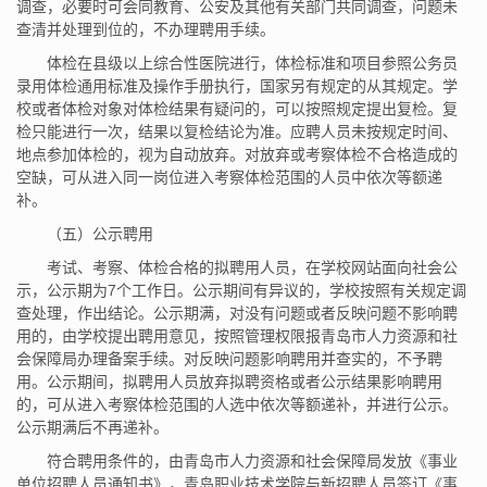
调查，必要时可会同教育、公安及其他有关部门共同调查，问题未
查清并处理到位的，不办理聘用手续。
体检在县级以上综合性医院进行，体检标准和项目参照公务员
录用体检通用标准及操作手册执行，国家另有规定的从其规定。学
校或者体检对象对体检结果有疑问的，可以按照规定提出复检。复
检只能进行一次，结果以复检结论为准。应聘人员未按规定时间、
地点参加体检的，视为自动放弃。对放弃或考察体检不合格造成的
空缺，可从进入同一岗位进入考察体检范围的人员中依次等额递
补。
（五）公示聘用
考试、考察、体检合格的拟聘用人员，在学校网站面向社会公
示，公示期为7个工作日。公示期间有异议的，学校按照有关规定调
查处理，作出结论。公示期满，对没有问题或者反映问题不影响聘
用的，由学校提出聘用意见，按照管理权限报青岛市人力资源和社
会保障局办理备案手续。对反映问题影响聘用并查实的，不予聘
用。公示期间，拟聘用人员放弃拟聘资格或者公示结果影响聘用
的，可从进入考察体检范围的人选中依次等额递补，并进行公示。
公示期满后不再递补。
符合聘用条件的，由青岛市人力资源和社会保障局发放《事业
单位招聘人员通知书》，青岛职业技术学院与新招聘人员签订《事