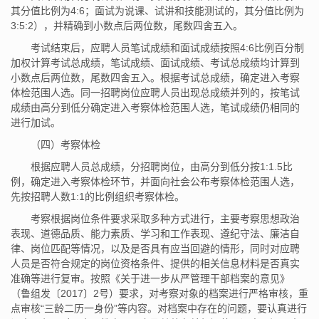
其分值比例为4:6；面试为说课、试讲和技能测试的，其分值比例为
3:5:2），并精确到小数点后两位数，尾数四舍五入。
考试结束后，应聘人员笔试成绩和面试成绩按照4:6比例百分制
加权计算考试总成绩，笔试成绩、面试成绩、考试总成绩均计算到
小数点后两位数，尾数四舍五入。根据考试总成绩，确定进入考察
体检范围人选。同一招聘岗位应聘人员出现总成绩并列的，按笔试
成绩由高分到低分确定进入考察体检范围人选，笔试成绩仍相同的
进行加试。
（四）考察体检
根据应聘人员总成绩，分招聘岗位，由高分到低分按1:1.5比
例，确定进入考察体检环节，并面向社会公布考察体检范围人选，
先按招聘人数1:1的比例组织考察体检。
考察根据岗位条件要求采取多种方式进行，主要考察思想政治
表现、道德品质、能力素质、学习和工作表现、遵纪守法、廉洁自
律、岗位匹配等情况，以及是否具有应当回避的情形，同时对应聘
人员是否符合规定的岗位资格条件、提供的相关信息材料是否真实
准确等进行复审。按照《关于进一步从严管理干部档案的意见》
（鲁组发〔2017〕2号）要求，对考察对象的档案进行严格审核，重
点审核“三龄二历一身份”等内容。对档案中存在的问题，要认真进行