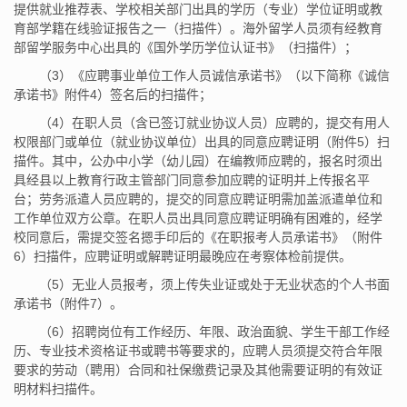
提供就业推荐表、学校相关部门出具的学历（专业）学位证明或教
育部学籍在线验证报告之一（扫描件）。海外留学人员须有经教育
部留学服务中心出具的《国外学历学位认证书》（扫描件）；
（3）《应聘事业单位工作人员诚信承诺书》（以下简称《诚信
承诺书》附件4）签名后的扫描件；
（4）在职人员（含已签订就业协议人员）应聘的，提交有用人
权限部门或单位（就业协议单位）出具的同意应聘证明（附件5）扫
描件。其中，公办中小学（幼儿园）在编教师应聘的，报名时须出
具经县以上教育行政主管部门同意参加应聘的证明并上传报名平
台；劳务派遣人员应聘的，提交的同意应聘证明需加盖派遣单位和
工作单位双方公章。在职人员出具同意应聘证明确有困难的，经学
校同意后，需提交签名摁手印后的《在职报考人员承诺书》（附件
6）扫描件，应聘证明或解聘证明最晚应在考察体检前提供。
（5）无业人员报考，须上传失业证或处于无业状态的个人书面
承诺书（附件7）。
（6）招聘岗位有工作经历、年限、政治面貌、学生干部工作经
历、专业技术资格证书或聘书等要求的，应聘人员须提交符合年限
要求的劳动（聘用）合同和社保缴费记录及其他需要证明的有效证
明材料扫描件。