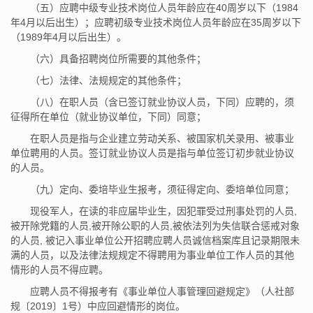
（五）应聘中级专业技术岗位人员年龄应在40周岁以下（1984
年4月以后出生）；应聘初级专业技术岗位人员年龄应在35周岁以下
（1989年4月以后出生）。
（六）具备招聘岗位所需要的其他条件；
（七）法律、法规规定的其他条件；
（八）在职人员（含已签订就业协议人员，下同）应聘的，须
征得所在单位（就业协议单位，下同）同意；
在职人员是指与企业建立劳动关系、被国家机关录用、被事业
单位聘用的人员。签订就业协议人员是指与单位签订初步就业协议
的人员。
（九）定向、委培毕业生报考，须征得定向、委培单位同意；
现役军人，在读的非应届毕业生，因犯罪受过刑事处罚的人员,
被开除党籍的人员,被开除公职的人员,被依法列为失信联合惩戒对象
的人员, 被记入事业单位公开招聘应聘人员诚信档案库且记录期限未
满的人员，以及法律法规规定不得聘用为事业单位工作人员的其他
情形的人员不得应聘。
应聘人员不得报考有《事业单位人事管理回避规定》（人社部
规〔2019〕1号）中应回避情形的岗位。