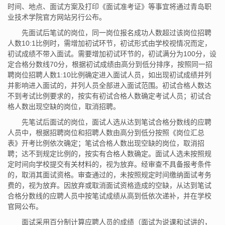
时间、地点、面试方案及打印《面试准考证》等事宜将通过青岛职
业技术学院官方网站另行公布。
先面试后笔试的岗位，同一岗位报名成功人数超过该岗位招聘
人数10:1比例时，需增加初试环节，初试形式由学校视情况而定，
初试成绩不带入面试。需要增加初试环节的，初试满分为100分，设
定合格分数线70分，根据初试成绩由高分到低分排序，按照同一招
聘岗位招聘人数1:10比例确定进入面试人员，如出现初试成绩并列
并影响进入面试的，并列人员全部进入面试范围。初试合格人数达
不到考试比例要求的，按实有初试合格人数确定考试人员；初试合
格人数出现空缺的岗位，取消招聘。
先笔试后面试的岗位，面试人选从达到笔试合格分数线的应聘
人员中，根据招聘岗位和招聘人数由高分到低分按照《岗位汇总
表》开考比例依次确定；笔试合格人数出现空缺的岗位，取消招
聘；达不到规定比例的，按实有合格人数确定。面试人选未按照规
定时间向学校提交有关材料的，视为放弃。经审查不具备报考条件
的，取消其面试资格。审查通过的，未按照规定时间缴纳面试考务
费的，视为放弃。因放弃或取消面试资格造成的空缺，从达到笔试
合格分数线的应聘人员中按笔试成绩从高到低依次递补，并在学校
官网公布。
面试采用百分制计算应聘人员的成绩（面试为说课和试讲的，