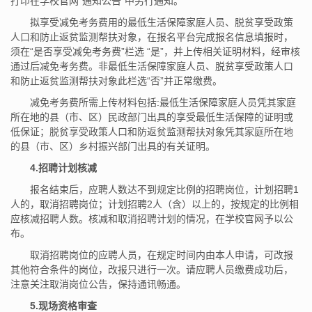
打印在学校官网“通知公告”中另行通知。
拟享受减免考务费用的最低生活保障家庭人员、脱贫享受政策
人口和防止返贫监测帮扶对象，在报名平台完成报名信息填报时，
须在“是否享受减免考务费”栏选 “是”，并上传相关证明材料，经审核
通过后减免考务费。非最低生活保障家庭人员、脱贫享受政策人口
和防止返贫监测帮扶对象此栏选“否”并正常缴费。
减免考务费所需上传材料包括:最低生活保障家庭人员凭其家庭
所在地的县（市、区）民政部门出具的享受最低生活保障的证明或
低保证；脱贫享受政策人口和防返贫监测帮扶对象凭其家庭所在地
的县（市、区）乡村振兴部门出具的有关证明。
4.招聘计划核减
报名结束后，应聘人数达不到规定比例的招聘岗位，计划招聘1
人的，取消招聘岗位；计划招聘2人（含）以上的，按规定的比例相
应核减招聘人数。核减和取消招聘计划的情况，在学校官网予以公
布。
取消招聘岗位的应聘人员，在规定时间内由本人申请，可改报
其他符合条件的岗位，改报只进行一次。请应聘人员缴费成功后，
注意关注取消岗位公告，保持通讯畅通。
5.现场资格审查