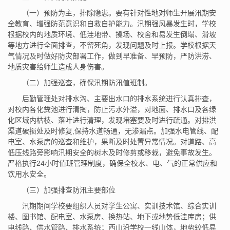
（一）预防为主，排除隐患。要有针对性地对师生开展汛期安
全教育、增强防范意识和自救自护能力。汛期强风暴发生时，学校
根据校内的地质环境、低洼地带、操场、校舍和易发生倒塌、滑坡
等地方进行全面排查，不留死角，发现问题及时上报。学校根据天
气情况及时做好防灾部署工作，做到早准备、早预防，严防洪涝、
地质灾害给师生造成人身伤害。
（二）加强巡查，确保汛期防汛值班制。
后勤管理处对排水沟、主要出水口的排水系统进行认真排查，
对校内各化粪池进行清掏，防止污水外溢，对地面、排水口及各绿
化区域内枯枝、落叶进行清理，发现堵塞要及时进行疏通。对排洪
渠道破损处及时修复,保持水道畅通，无渗漏点。加强水电管线、配
电室、水泵房的巡查和维护，果断及时处置异常情况。对道路、高
低压线路旁影响汛期安全的树木及时修剪或移栽，避免事故发生。
严格执行24小时值班管理制度，确保全校水、电、气的正常供应和
饮用水安全。
（三）加强排查防汛主要部位
汛期期间学校要组织人员对学生公寓、实训技术馆、综合实训
楼、图书馆、配电室、水泵房、换热站、地下或地势低洼库房；供
电线路、供水管路、排水系统；西山沿学校一线山体，地势较低易