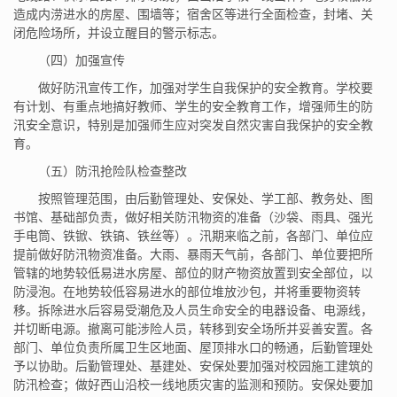
造成内涝进水的房屋、围墙等；宿舍区等进行全面检查，封堵、关
闭危险场所，并设立醒目的警示标志。
（四）加强宣传
做好防汛宣传工作，加强对学生自我保护的安全教育。学校要
有计划、有重点地搞好教师、学生的安全教育工作，增强师生的防
汛安全意识，特别是加强师生应对突发自然灾害自我保护的安全教
育。
（五）防汛抢险队检查整改
按照管理范围，由后勤管理处、安保处、学工部、教务处、图
书馆、基础部负责，做好相关防汛物资的准备（沙袋、雨具、强光
手电筒、铁锨、铁镐、铁丝等）。汛期来临之前，各部门、单位应
提前做好防汛物资准备。大雨、暴雨天气前，各部门、单位要把所
管辖的地势较低易进水房屋、部位的财产物资放置到安全部位，以
防浸泡。在地势较低容易进水的部位堆放沙包，并将重要物资转
移。拆除进水后容易受潮危及人员生命安全的电器设备、电源线，
并切断电源。撤离可能涉险人员，转移到安全场所并妥善安置。各
部门、单位负责所属卫生区地面、屋顶排水口的畅通，后勤管理处
予以协助。后勤管理处、基建处、安保处要加强对校园施工建筑的
防汛检查；做好西山沿校一线地质灾害的监测和预防。安保处要加