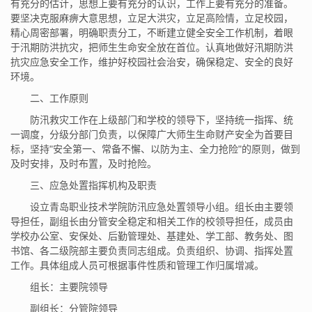
有充分的估计，思想上要有充分的认识，工作上要有充分的准备。
要坚决克服麻痹大意思想，立足大洪灾，立足高险情，立足校园，
精心周密部署，明确职责分工，不断建立健全安全工作机制，着眼
于汛期防洪抗灾，把师生生命安全放在首位。认真地做好汛期防洪
抗灾应急安全工作，维护好校园社会治安，确保稳定、安全的良好
环境。
二、工作原则
防汛救灾工作在上级部门和学校的领导下，坚持统一指挥、统
一调度，分级分部门负责，以保障广大师生生命财产安全为首要目
标，坚持"安全第一、常备不懈、以防为主、全力抢险"的原则，做到
及时安排，及时布置，及时抢险。
三、应急处置指挥机构及职责
设立青岛职业技术学院防汛应急处置领导小组。组长由主要领
导担任，副组长由分管安全稳定和相关工作的校领导担任，成员由
学校办公室、安保处、后勤管理处、基建处、学工部、教务处、图
书馆、各二级院部主要负责同志组成。负责组织、协调、指挥处置
工作。具体组成人员可根据事件性质和管理工作归属增减。
组长：主要院领导
副组长：分管院领导