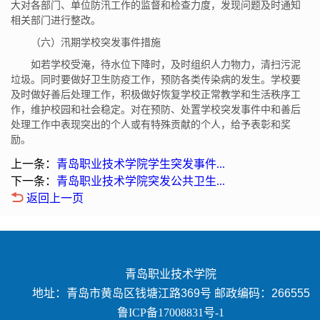
大对各部门、单位防汛工作的监督和检查力度，发现问题及时通知
相关部门进行整改。
（六）汛期学校突发事件措施
如若学校受淹，待水位下降时，及时组织人力物力，清扫污泥
垃圾。同时要做好卫生防疫工作，预防各类传染病的发生。学校要
及时做好善后处理工作，积极做好恢复学校正常教学和生活秩序工
作，维护校园和社会稳定。对在预防、处置学校突发事件中和善后
处理工作中表现突出的个人或有特殊贡献的个人，给予表彰和奖
励。
上一条：
青岛职业技术学院学生突发事件...
下一条：
青岛职业技术学院突发公共卫生...
返回上一页
青岛职业技术学院
地址：青岛市黄岛区钱塘江路369号 邮政编码：266555
鲁ICP备17008831号-1