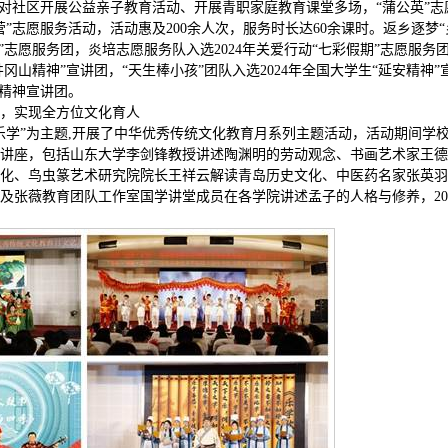
针对社区开展公益亲子教育活动、开展青职家庭教育课堂多场，“蒲公英”志
”志愿服务活动，活动惠及200余人次，服务时长达60余课时。返乡逐梦“
兴”志愿服务团，炎培志愿服务队入选2024年关爱行动“七彩假期”志愿服务
井冈山精神”宣讲团，“天生棒小孩”团队入选2024年全国大学生“延安精神”
星精神宣讲团。
，实现全方位文化育人
乐学”为主题,开展了中华优秀传统文化教育月系列主题活动，活动期间学
讲座，包括山东大学李剑锋教授讲述陶渊明的劳动观念、书画艺术家王德
化、鸟虫篆艺术研究院院长王祥云解读青岛历史文化、中医药名家张英羽
及张薇教育团队工作室国学讲堂成员在各学院讲述孟子的人格与修养，20