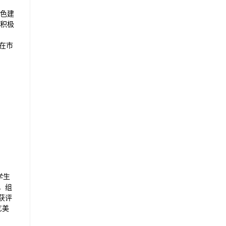
色建
积极
在市
学生
，组
获评
艺美