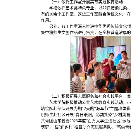
（一）依托工作室开展美育实践教育活动
学校依托艺术类特色专业，以非遗蜡染扎染、
有的10余个工作室，这些工作室融合传统文化，
作用。
另外，各工作室深入推进中华优秀传统文化“
集中将师生文创作品进行售卖，在全校营造浓厚的
（二）积极拓展志愿服务和社会实践平台，着
艺术学院积极推动公共艺术教育实践活动，带
墙绘队赴部队开展为期12天的“海军节”主题墙体
织师生赴社区开展“春日暖阳，彩韵扎染”乡村美育
共青团山东省委2023年度“百万大学生进社区”
筑梦，‘语’润乡村”推普助兴志愿服务队、“笔尖