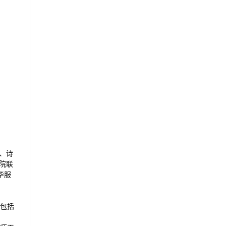
、诗
院联
华服
包括