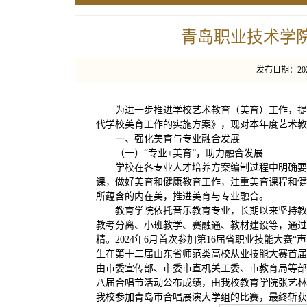
青岛职业技术学院2
发布日期：202
为进一步推进学校艺术教育（美育）工作，提
代学校美育工作的实施方案》，现对本年度艺术教
一、强化美育与专业融合发展
（一）“专业+美育”，助力融合发展
学校在各专业人才培养方案编制过程中明确要
课，做好美育和健康教育工作，注重美育课程和健
所蕴含的内在美，推进美育与专业融合。
教育学院依托音乐教育专业，长期以来坚持教
教考分离、小班教学、赛融通、教材建设等，通过
精。2024年6月首次参加第16届省职业技能大赛
生在第十二届山东省师范类高校从业技能大赛首届音
由市委宣传部、市委市直机关工委、市教育局等部门
八届合唱节活动公布成绩，由我校教育学院张艺林
我校参加青岛市合唱展演大学组的比赛，最终斩获