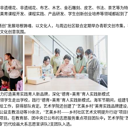
非遗缠花、非遗绒花、布艺、木艺、金石雕刻、皮艺、书法、茶艺等为特
在美育课程开发、课程实践、产品研发、学生创新创业培养等领域都起到了
两创”发展培根铸魂、以文化人，与周边社区联合定期举办青职文创市集，
文化创意氛围。
力打造美育实践育人新品牌，深化“德育+美育”育人实践新模式
领学生走出学校，践行“德育+美育”育人实践新模式。海军节期间，组建
彩绘工作，获得部队肯定。艺术学院还创建了“艺美乡村”美育实践品牌建设
公益支教活动等10余次，“艺美乡村——乡村社区艺术文明提升行动”项目
示范项目。在教育部、团中央已公布的志愿服务重点项目团队中
，
艺术学院“
青春”历代绘画大系志愿宣讲队2支团队入选。