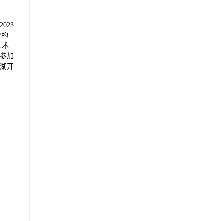
023
史的
艺术
参加
湖开