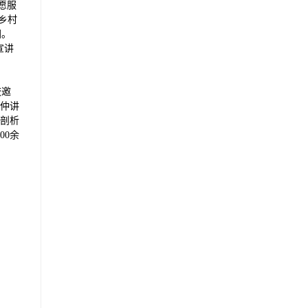
愿服
乡村
团。
宣讲
校邀
仲讲
剖析
00余