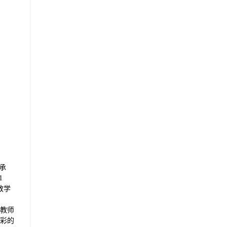
承
1
教学
教师
彩的