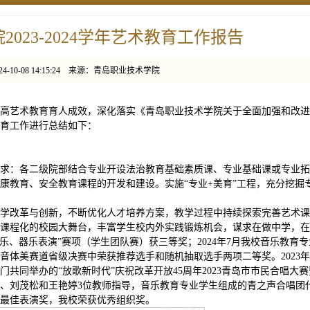
023-2024学年艺术教育工作报告
4-10-08 14:15:24 来源：青岛职业技术学院
高艺术教育育人成效，深化落实《青岛职业技术学院关于全面加强和改进
育工作进行总结如下：
求：各二级院部结合专业开设法治教育基础素质课、专业基础课或专业拓
康教育、安全教育课程的开发和建设。实施“专业+美育”工程，充分挖掘
学改革与创新，不断优化人才培养方案，教学过程中持续探索完善艺术课
课程化的校园大舞台，丰富学生校内外实践锻炼机会，谋求在做中学，在
“声乐、器乐表演”赛项（学生团队赛）获三等奖；2024年7月我校音乐教育
体美赛道省级决赛中荣获推荐选手和随机抽取选手两项二等奖。2023年
共同举办的“放歌新时代”庆祝改革开放45周年2023青岛市市民合唱大赛
、刘茂松和王艳婷3位教师指导，音乐教育专业学生组成的青之声合唱团
最佳表演奖，我校荣获优秀组织奖。