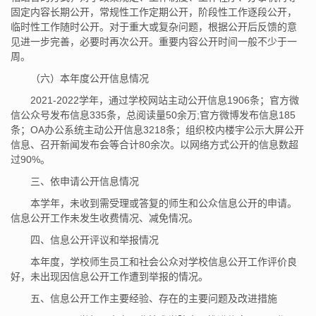
固定内容长期公开，常规性工作定期公开，阶段性工作逐段公开，
临时性工作随时公开。对于重大或复杂问题，根据公开后反馈的意
见进一步完善，必要时再次公开。重要内容公开时间一般不少于一
周。
（六）本年度公开信息情况
2021-2022学年，通过学校网站主动公开信息1906条；官方微
信公众号发布信息335条，总阅读量50余万;官方微博发布信息185
条；OA办公系统主动公开信息3218条；组织校内楼宇公示大屏公开
信息、召开新闻发布会等合计80余次。以网络方式公开的信息数超
过90%。
三、依申请公开信息情况
本学年，未收到需受理或答复的师生和公众信息公开的申请。
信息公开工作未发生收费情况、减免情况。
四、信息公开评议和举报情况
本年度，学校师生员工和社会公众对学校信息公开工作评价良
好，未出现因信息公开工作遭到举报的情况。
五、信息公开工作主要经验、存在的主要问题及改进措施