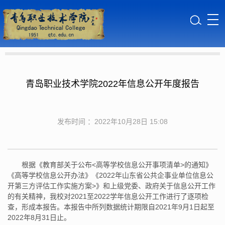
青岛职业技术学院2022年信息公开年度报告
发布时间 ：2022年10月28日 15:08
根据《教育部关于公布<高等学校信息公开事项清单>的通知》
《高等学校信息公开办法》《2022年山东省公共企事业单位信息公
开第三方评估工作实施方案>》和上级党委、政府关于信息公开工作
的有关精神，我校对2021至2022学年信息公开工作进行了逐项检
查，形成本报告。本报告中所列数据统计期限自2021年9月1日起至
2022年8月31日止。