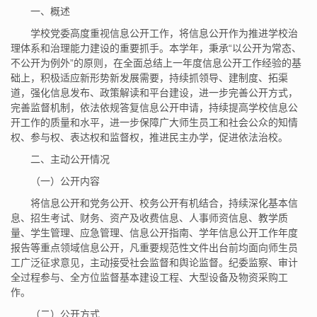
一、概述
学校党委高度重视信息公开工作，将信息公开作为推进学校治
理体系和治理能力建设的重要抓手。本学年，秉承“以公开为常态、
不公开为例外”的原则，在全面总结上一年度信息公开工作经验的基
础上，积极适应新形势新发展需要，持续抓领导、建制度、拓渠
道，强化信息发布、政策解读和平台建设，进一步完善公开方式，
完善监督机制，依法依规答复信息公开申请，持续提高学校信息公
开工作的质量和水平，进一步保障广大师生员工和社会公众的知情
权、参与权、表达权和监督权，推进民主办学，促进依法治校。
二、主动公开情况
（一）公开内容
将信息公开和党务公开、校务公开有机结合，持续深化基本信
息、招生考试、财务、资产及收费信息、人事师资信息、教学质
量、学生管理、应急管理、信息公开指南、学年信息公开工作年度
报告等重点领域信息公开，凡重要规范性文件出台前均面向师生员
工广泛征求意见，主动接受社会监督和舆论监督。纪委监察、审计
全过程参与、全方位监督基本建设工程、大型设备及物资采购工
作。
（二）公开方式