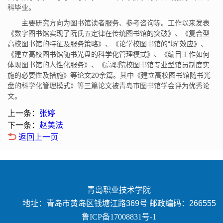
科毕业。
主要研究方向为图书馆读者服务、参考咨询等。工作以来发表
《数字图书馆实现了阮氏五定律在传统图书馆的突破》、《复合型
高校图书馆的特征及服务策略》、《论学校图书馆的“场”效应》、
《建立高校图书馆随书光盘的科学化管理模式》、《编目工作如何
体现图书馆的人性化服务》、《高职院校图书馆专业型馆员制度实
施的必要性及措施》等论文20余篇。其中《建立高校图书馆随书光
盘的科学化管理模式》等三篇论文被青岛市图书馆学会评为优秀论
文。
上一条：
张婷
下一条：
赵美法
返回上一页
青岛职业技术学院
地址：青岛市黄岛区钱塘江路369号 邮政编码：266555
鲁ICP备17008831号-1