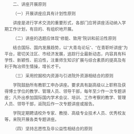
二、讲座开展原则
（一）开展讲座应具有计划性原则
讲座是进行学术交流的重要形式，各部门应将讲座活动纳入学
期工作计划，有目的、有组织地开展。
（二）讲座的选题应体现“修能、致用”院训和前沿性原则
结合国际、国内发展趋势，以“大青岛论坛”、“在青职听讲座”为
平台，密切关注区、市经济发展，追踪行业最新动态，内容具有科
学性、新颖性、前沿性，注重师生知识扩展与综合素质的提高及有
利于陶冶师生情操，增长才干。
（三）采用挖掘校内资源与引进院外资源相结合的原则
学院鼓励所有教职工申办讲座。要求具有副高级以上职称及获
得博士学位的教学、管理人员、领导干部，每年至少作一次专题讲
座；凡外出参加国际国内学术会议、培训、工作考察的教学、管理
人员、领导干部，返院后作一次专题讲座或报告。
学院定期聘请校外专家、教授、高级专业技术人员、优秀校友
等，来院开展各类专题讲座。
（四）坚持志愿性及非公益性相结合的原则