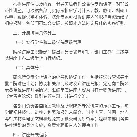
根据讲座性质及内容，倡导志愿者作公益性专题讲座。对非公
益性讲座，可根据各部门实际按相应学时计入训教、教研、科研工
作量，或提供学术休假；院外专家可根据讲座人的职称等资历给予
相应报酬。各部门可结合实际，参照本办法制定具体的实施细则。
三、开展讲座具体分工
（一）实行学院和二级学院两级管理
院级讲座由职能部门提出，分管领导审批，部门主办；二级学
院讲座由各二级学院自行组织。
（二）具体分工
研究所负责全院讲座的统筹和协调工作，包括报送分管领导审
批全院讲座计划；协调相关部门及时发布讲座海报；定期向全院公
示各单位讲座开展情况；汇编年度讲座内容为《在青职听讲座》、
《大青岛论坛》系列专题材料，并进行交流。
各部门负责各自所属教师及所聘院外专家讲座的承办工作，每
学期初将报告、讲座计划表和报告人简介、讲座内容、时间、地点
等相关材料电子文档和规范文字稿交研究所备案；组织本部门各类
讲座活动的具体实施；负责外聘报告人的接待工作。
四、讲座开展程序