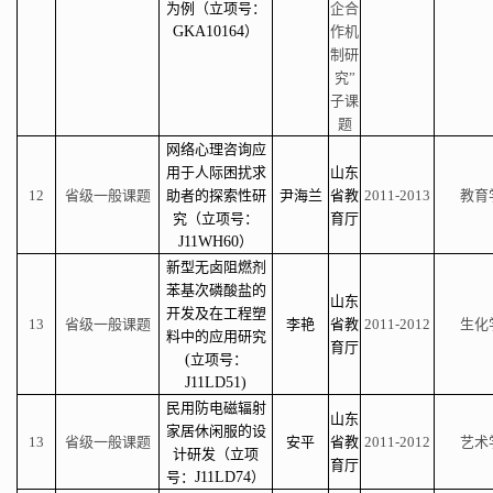
为例（立项号：
企合
GKA10164
）
作机
制研
究”
子课
题
网络心理咨询应
用于人际困扰求
山东
12
省级一般课题
助者的探索性研
尹海兰
省教
2011-2013
教育
究（立项号：
育厅
J11WH60
）
新型无卤阻燃剂
苯基次磷酸盐的
山东
开发及在工程塑
13
省级一般课题
李艳
省教
2011-2012
生化
料中的应用研究
育厅
(
立项号：
J11LD51)
民用防电磁辐射
山东
家居休闲服的设
13
省级一般课题
安平
省教
2011-2012
艺术
计研发（立项
育厅
号：
J11LD74
）