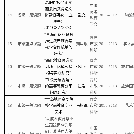
高职院校全面实
中国
施素质教育与文
高等
14
省级一般课题
化建设研究 （立
武文
2011-2012
物流
教育
项号：
学会
2011GZZX073
）
“青岛市职业教育
青岛
推进教产结合与
15
市级重点课题
刘甲珉
市教
2011-2013
学术
校企合作机制的
科所
研究”
“高职教育顶岗实
青岛
16
市级一般课题
习项目化模式建
齐洪利
市教
2011-2013
旅游国
构与实践研究”
科所
“社会分层视角下
青岛
17
市级一般课题
的高等教育公平
崔岩
市教
2011-2013
旅游国
问题研究”
科所
“青岛地区高职院
青岛
18
市级一般课题
校学前教育专业
马松翠
市教
2011-3013
艺术
美术
科所
“以成人教育毕业
生跟踪调查为基
中国
础，反映用人单