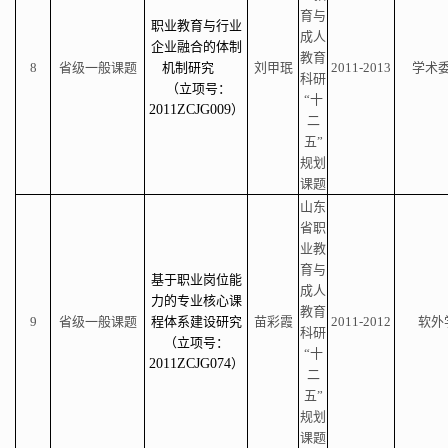
育与
职业教育与行业
成人
企业融合的体制
教育
8
省级一般课题
机制研究
刘甲珉
2011-2013
学术
科研
（立项号：
“十
2011ZCJG009
）
二
五”
规划
课题
山东
省职
业教
育与
基于职业岗位能
成人
力的专业核心课
教育
9
省级一般课题
程体系建设研究
苗彩霞
2011-2012
软外
科研
（立项号：
“十
2011ZCJG074
）
二
五”
规划
课题