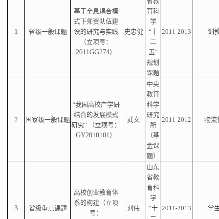
省教
基于全息耦合模
育科
式下师资队伍建
学
1
省级一般课题
设的研究与实践
史忠健
“十
2011-2013
训
（立项号：
二
2011GG274
）
五”
规划
课题
中央
教育
“我国高校产学研
科学
结合的发展模式
研究
2
国家级一般课题
武文
2011-2012
物流
研究” （立项号：
所
GY2010101
）
（基
金课
题）
山东
省教
育科
高校创业教育体
学
系的构建（立项
3
省级重点课题
刘伟
“十
2011-2013
学
号：
二