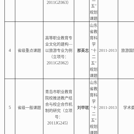
2011GZ063
）
五”
规划
课题
山东
省教
高等职业教育专
育科
业文化的建构—
学
4
省级重点课题
以旅游专业为例
那英志
“十
2011-2013
旅游国
（立项号：
二
2011GZ062
）
五”
规划
课题
山东
省教
青岛市职业教育
育科
院校推进教产结
学
合与校企合作机
5
省级一般课题
刘甲珉
“十
2011-2013
学术
制的研究（立项
二
号：
五”
2011JG245
）
规划
课题