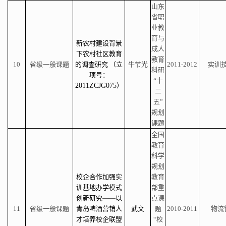
山东
省职
业教
育与
新农村建设背景
成人
下农村社区教育
教育
10
省级一般课题
的调查研究 （立
牛节光
2011-2012
实训
科研
项号：
“十
2011ZCJG075
）
二
五”
规划
课题
全国
教育
科学
规划
校企合作加强实
教育
训基地办学模式
部重
创新研究——以
点课
11
省级一般课题
青岛啤酒营销人
武文
题
2010-2011
物流
才培养校企联盟
“校