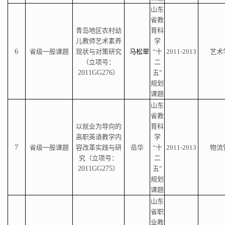
山东
省教
青岛地区农村幼
育科
儿教师艺术素养
学
6
省级一般课题
现状与对策研究
马松翠
“十
2011-2013
艺术
（立项号：
二
2011GG276
）
五”
规划
课题
山东
省教
以就业为导向的
育科
高职英语教学内
学
7
省级一般课题
容改革实践与研
岳华
“十
2011-2013
物流
究（立项号：
二
2011GG275
）
五”
规划
课题
山东
省职
业教