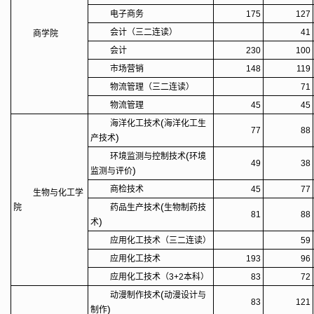
电子商务
175
127
会计（三二连读）
41
商学院
会计
230
100
市场营销
148
119
物流管理（三二连读）
71
物流管理
45
45
(
海洋化工技术
海洋化工生
77
88
)
产技术
(
环境监测与控制技术
环境
49
38
)
监测与评价
商检技术
45
77
生物与化工学
(
院
药品生产技术
生物制药技
81
88
)
术
应用化工技术（三二连读）
59
应用化工技术
193
96
应用化工技术（3+2本科）
83
72
(
动漫制作技术
动漫设计与
83
121
)
制作