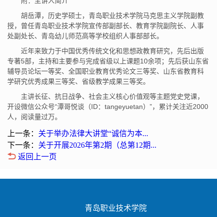
附：主讲人简介
胡岳潭，历史学硕士，青岛职业技术学院马克思主义学院副教
授，曾任青岛职业技术学院宣传部副部长、教育学院副院长、人事
处副处长、青岛幼儿师范高等学校组织人事部部长。
近年来致力于中国优秀传统文化和思想政教育研究，先后出版
专著5部，主持和主要参与完成省级以上课题10余项；先后获山东省
辅导员论坛一等奖、全国职业教育优秀论文三等奖、山东省教育科
学研究优秀成果三等奖、省级教学成果三等奖。
主讲长征、抗日战争、社会主义核心价值观等主题党史党课，
开设微信公众号“潭哥悦谈（ID：tangeyuetan）”，累计关注近2000
人，阅读量过万。
上一条：
关于举办法律大讲堂“诚信为本...
下一条：
关于开展2026年第2期（总第12期...
返回上一页
青岛职业技术学院