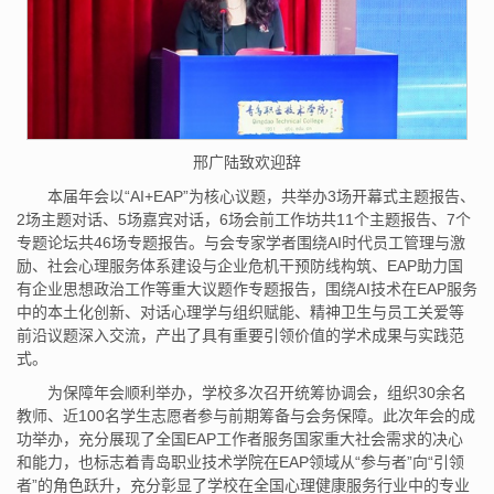
邢广陆致欢迎辞
本届年会以“AI+EAP”为核心议题，共举办3场开幕式主题报告、
2场主题对话、5场嘉宾对话，6场会前工作坊共11个主题报告、7个
专题论坛共46场专题报告。与会专家学者围绕AI时代员工管理与激
励、社会心理服务体系建设与企业危机干预防线构筑、EAP助力国
有企业思想政治工作等重大议题作专题报告，围绕AI技术在EAP服务
中的本土化创新、对话心理学与组织赋能、精神卫生与员工关爱等
前沿议题深入交流，产出了具有重要引领价值的学术成果与实践范
式。
为保障年会顺利举办，学校多次召开统筹协调会，组织30余名
教师、近100名学生志愿者参与前期筹备与会务保障。此次年会的成
功举办，充分展现了全国EAP工作者服务国家重大社会需求的决心
和能力，也标志着青岛职业技术学院在EAP领域从“参与者”向“引领
者”的角色跃升，充分彰显了学校在全国心理健康服务行业中的专业