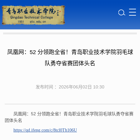
凤凰网：52 分领跑全省！青岛职业技术学院羽毛球
队勇夺省赛团体头名
发布时间 ：2026年06月02日 10:30
凤凰网：52 分领跑全省！青岛职业技术学院羽毛球队勇夺省赛
团体头名
https://qd.ifeng.com/c/8tcl0Th106U