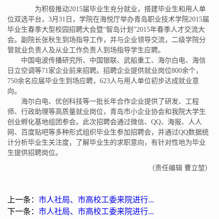
为积极推动2015届毕业生充分就业，搭建毕业生和用人单
位双选平台，3月31日，学院在海悦厅举办青岛职业技术学院2015届
毕业生春季大型校园招聘大会暨“智岛计划”2015年春季人才交流大
会。副院长张秋生到场指导工作，并与企业领导交流，二级学院分
管就业负责人及从业工作负责人到场指导学生应聘。
中国电波传播研究所、中国银联、武船重工、海尔白电、海信
日立空调等71家企业前来招聘。招聘企业提供就业岗位800余个，
750余名应届毕业生到场应聘，623人与用人单位初步达成就业意
向。
海尔白电、优创科技等一批长年合作企业提供了研发、工程
师、行政助理等高质量就业岗位，青岛市小企业协会和我院大学生
创业孵化基地组团参会。此次招聘会通过微信、QQ、海报、人人
网、百度贴吧等多种形式组织毕业生参加招聘会，并通过QQ数据统
计分析毕业生关注度，了解毕业生的求职意向，有针对性地为毕业
生提供招聘岗位。
（责任编辑 曹立堃）
上一条：
市人社局、市高校工委来院进行...
下一条：
市人社局、市高校工委来院进行...