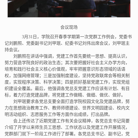
会议现场
3月31日，学院召开春季学期第一次党群工作例会，党委书
记刘鹏照、党委副书记刘甲珉、纪委书记刘伟出席会议，刘甲珉主
持会议。
刘鹏照在讲话中强调，党建工作首先要统一思想、提高认识，
努力营造学院良好的政治生态；其次要把握好社会主义办学方向，
培育和践行社会主义核心价值观，牢牢把握意识形态领域的话语
权，加强网络管理；三是加强制度建设，坚持党政联席会等相关制
度，实现程序决策、科学决策；四是抓好基层党建工作，实现党组
织建设全覆盖。最后，他强调各党总支党建工作应该有计划、有目
标，着力打造党建品牌，将党建工作做精、做细、做优、做好。
刘甲珉要求各党总支要全面打造学院校园文化及党建品牌，努
力在思想政治教育工作、教师师德建设、世界文明园建设、校内文
明活动组织、志愿服务工作等方面作出成绩，打出品牌。
会上还传达了近期党建工作有关会议精神，各党总支书记简要
介绍了开学以来师生员工思想、工作状态以及党建工作开展情况，
党群部门就下一阶段工作进行了部署。各党总支书记、副书记，党