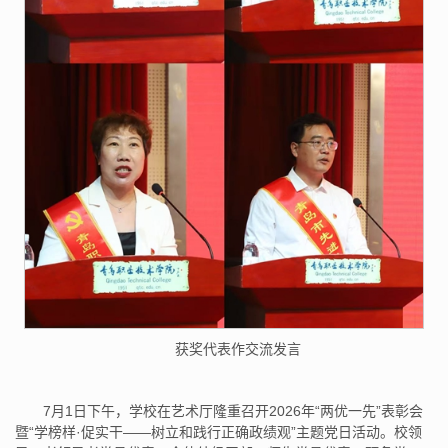
获奖代表作交流发言
7月1日下午，学校在艺术厅隆重召开2026年“两优一先”表彰会
暨“学榜样·促实干——树立和践行正确政绩观”主题党日活动。校领