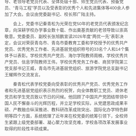
导、老领导老党员代表、全体处级干部、师生党员代表、预备党
员、“青马工程”学员以及受表彰的优秀个人和先进集体等400余人参
加了大会。会议由党委副书记、校长邢广陆主持。
会上，党委书记秦青松为光荣在党50年的老党员代表颁发纪念
章，向深耕学校办学事业数十载、作出奠基贡献的老领导致以崇高
敬意。党委委员、副校长张旭鹏宣读2026年度“两优一先”表彰决
定，会议对荣获青岛市、青岛市委教育工委和学校授予的优秀共产
党员、优秀党务工作者、先进基层党组织称号的33名个人和14个集
体予以表彰。学校优秀共产党员、海尔学院教师周楠，学校优秀共
产党员、信息学院教师王伟，学校优秀党务工作者、商贸学院第三
党支部书记王威，青岛市先进基层党组织、旅游学院党总支副书记
王耀辉作交流发言。
秦青松代表学校党委向受表彰的优秀共产党员、优秀党务工作
者和先进基层党组织表示热烈的祝贺，向全体教职工党员、退休老
党员和学生党员致以节日的问候。他回顾了中国共产党团结带领中
国人民不懈奋斗的光辉历程，并立足学校实际，从党建思政成果丰
硕、产教融合纵深推进、教科研改革成效突出、国际化办学特色鲜
明等四个方面，系统梳理了近年来在校党委的统筹引领下，全校师
生紧跟上级党委部署、凝心聚力攻坚克难，学校各项改革发展事业
取得的阶段性丰硕成果。