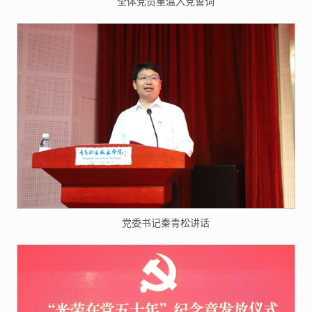
全体党员重温入党誓词
党委书记秦青松讲话