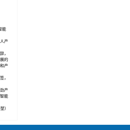
智能
人产
辞，
展的
和产
签，
劲产
智能
立堃）