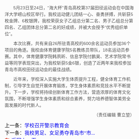
5月23日至24日，“海大杯”青岛高校第37届田径运动会在中国海
洋大学崂山校区举行。我校运动健儿团结一心、奋勇拼搏，共斩获5
枚金牌、6枚银牌，我校荣获女子乙组总分第二名、男子乙组总分第
四名、乙组团体总分第二名的好成绩，并被大会授予“优秀组织单
位”。
本次比赛，共有来自26所驻青高校的600余名运动员参加36个
项目的角逐。我校由体育健康学院5名教练员带队，18名运动员参
赛。其中，体育健康学院韩夙昕、信息学院付鹏昊、艺术学院常书
益等同学表现突出，为我校斩获5金6银，创造了近两年来我校参加
青岛市高校田径运动会的最佳战绩。
近年来，学校深入实施大学生体质提升工程，健全体育工作机
制，引导学生自觉开展体育锻炼，学生身体素质和竞技水平不断提
升。下一步，学校将持续创新体育工作方法，营造浓厚的体育文化
氛围，不断增强学生身体素质和综合素养，努力培养德智体美劳全
面发展的时代新人。
（责任编辑 曹立堃）
上一条：
学校召开警示教育会
下一条：
我校男足、女足勇夺青岛市“市...