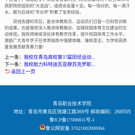
高职院校组别的“大混战”，成绩含金量十足。每一场对抗、每一滴汗
水，都为后续的“市长杯”积累了宝贵经验。
双线告捷的背后，是全体教练员、运动员们日复一日刻苦训练
的成果。也是我校深入推进体教融合、加强校园体育文化建设的生
动体现。我校将继续深化体育教学改革，提升校园体育工作水平，
激励广大青年学子在体育锻炼中强健体魄、锤炼意志，为学校高质
量发展贡献青春力量!
上一条：
我校在青岛高校第37届田径运动...
下一条：
我校助力科特迪瓦亚穆苏克罗职...
返回上一页
青岛职业技术学院
地址：青岛市黄岛区钱塘江路369号 邮政编码：266555
鲁ICP备17008831号-1
鲁公网安备 37021002000064