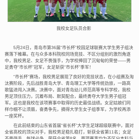
我校女足队员合影
5月24日，青岛市第36届“市长杯”校园足球联赛大学生男子组决
赛落下帷幕。在与众多本科院校同场竞技、不区分组别的激烈角逐
中，我校男足、女足不畏强手，为学校捧回了沉甸甸的荣誉——男
足勇夺“市长杯”冠军，女足斩获“市长杯”季军！
“市长杯”赛场，我校男足展现了良好的竞技状态，在小组赛及淘
汰赛阶段，先后战胜青岛大学、青岛理工大学等传统劲旅，一路高
歌猛进闯入决赛。决赛中，面对青岛幼儿师范高等专科学校，我校
男足顶住压力，沉着布局、默契配合，最终勇夺大学生男子组冠
军。这也是我校在该项赛事中取得的历史最佳战绩。女足姑娘们同
样巾帼不让须眉，奋勇争先，摘得大学生女子组季军，为学校再添
一座奖杯。
在此前结束的山东省首届“省长杯”大学生足球超级联赛中，面对
全省高校的顶尖对手，我校男足稳扎稳打，斩获全省第11名；女足
不畏强手、每球必争，荣获全省第8名。两项赛事均为不区分本科与