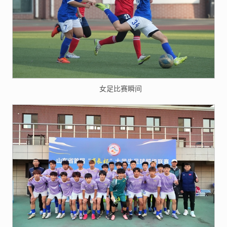
女足比赛瞬间